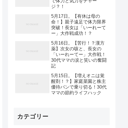
で体力と気力をチャー
ジ？！
5月17日。【有休は母の
命！】親子遠足で体力限界
突破！長女は「いーれーて
ー」大作戦成功！？
5月16日。【苦行！？漢方
薬】次女の咳と、長女の
「いーれーてー」大作戦！
30代ママの涙と笑いの奮闘
記
5月15日。【増えオニは覚
醒剤！？】家庭菜園と株主
優待パンで乗り切る！30代
ママの節約ライフハック
カテゴリー