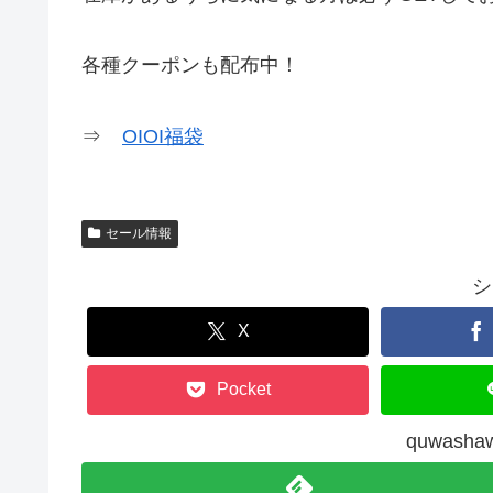
各種クーポンも配布中！
⇒
OIOI福袋
セール情報
シ
X
Pocket
quwas