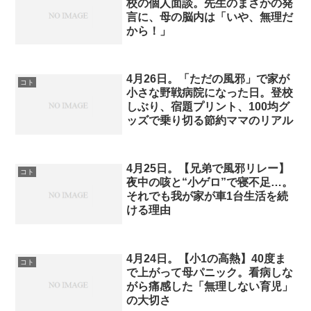
校の個人面談。先生のまさかの発
言に、母の脳内は「いや、無理だ
から！」
4月26日。「ただの風邪」で家が
コト
小さな野戦病院になった日。登校
しぶり、宿題プリント、100均グ
ッズで乗り切る節約ママのリアル
4月25日。【兄弟で風邪リレー】
コト
夜中の咳と“小ゲロ”で寝不足…。
それでも我が家が車1台生活を続
ける理由
4月24日。【小1の高熱】40度ま
コト
で上がって母パニック。看病しな
がら痛感した「無理しない育児」
の大切さ