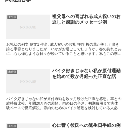
祖父母への喜ばれる成人祝いのお
未分類
返しと感謝のメッセージ例
お礼状の例文 例文1 件名: 成人祝いのお礼 拝啓 桜の花が美しく咲き
誇る季節となりましたが、いかがお過ごしでしょうか。春の訪れと共
に、心も弾むような日々が続いていることと思います。私もこの季節
の変わり目を感じながら、日々の生活を大切に過ご...
バイク好きじゃない私が原付通勤
未分類
を始めて数か月経った正直な話
バイク好きじゃない私が原付通勤を数ヶ月続けた正直な感想。車との
維持費比較、年間20万円の差額、雨の日の辛さ、初期費用まで実体
験ベースで徹底解説。節約のためのバイク通勤を検討している人必見
の記事です。
心に響く彼氏への誕生日手紙の例
未分類