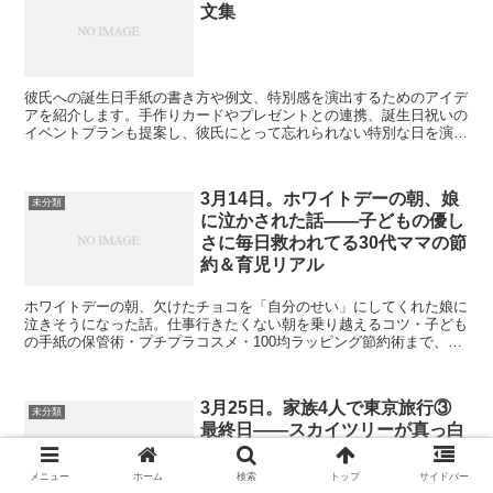
文集
彼氏への誕生日手紙の書き方や例文、特別感を演出するためのアイデ
アを紹介します。手作りカードやプレゼントとの連携、誕生日祝いの
イベントプランも提案し、彼氏にとって忘れられない特別な日を演出
しましょう。
3月14日。ホワイトデーの朝、娘
未分類
に泣かされた話——子どもの優し
さに毎日救われてる30代ママの節
約＆育児リアル
ホワイトデーの朝、欠けたチョコを「自分のせい」にしてくれた娘に
泣きそうになった話。仕事行きたくない朝を乗り越えるコツ・子ども
の手紙の保管術・プチプラコスメ・100均ラッピング節約術まで、家
計カツカツでも毎日なんとかやってる30代ママのリアルをお届け。
3月25日。家族4人で東京旅行③
未分類
最終日——スカイツリーが真っ白
だった話と、飛行機に乗り遅れか
けた話と、帰宅後に娘が「おう
メニュー
ホーム
検索
トップ
サイドバー