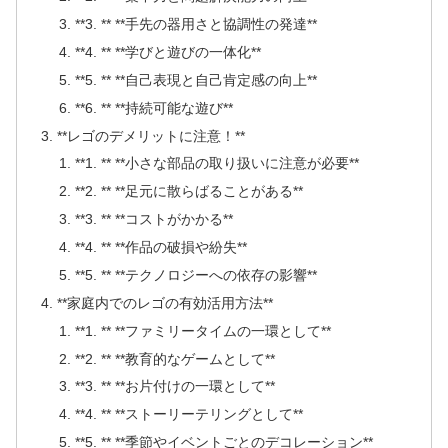
**3. ** **手先の器用さと協調性の発達**
**4. ** **学びと遊びの一体化**
**5. ** **自己表現と自己肯定感の向上**
**6. ** **持続可能な遊び**
**レゴのデメリットに注意！**
**1. ** **小さな部品の取り扱いに注意が必要**
**2. ** **足元に散らばることがある**
**3. ** **コストがかかる**
**4. ** **作品の破損や紛失**
**5. ** **テクノロジーへの依存の影響**
**家庭内でのレゴの有効活用方法**
**1. ** **ファミリータイムの一環として**
**2. ** **教育的なゲームとして**
**3. ** **お片付けの一環として**
**4. ** **ストーリーテリングとして**
**5. ** **季節やイベントごとのデコレーション**