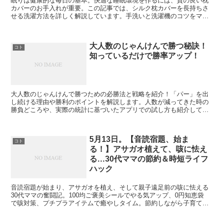
眠りは健康的な毎日の基本。快適な睡眠環境を作るには、質の良い枕
カバーのお手入れが重要。この記事では、シルク枕カバーを長持ちさ
せる洗濯方法を詳しく解説しています。手洗いと洗濯機のコツをマス
ターして、ぐっすりリラックスできる睡眠を。
大人数のじゃんけんで勝つ秘訣！
コト
知っているだけで勝率アップ！
大人数のじゃんけんで勝つための必勝法と戦略を紹介！「パー」を出
し続ける理由や勝利のポイントを解説します。人数が減ってきた時の
勝負どころや、実際の統計に基づいたアプリでの試し方も紹介してい
ます。大人数でのじゃんけんを制するための貴重な情報をお届けしま
す！
5月13日。【音読宿題、始ま
コト
る！】アサガオ植えて、咳に怯え
る…30代ママの節約＆時短ライフ
ハック
音読宿題が始まり、アサガオを植え、そして親子遠足前の咳に怯える
30代ママの奮闘記。100均ご褒美シールでやる気アップ、0円知恵袋
で咳対策、プチプラアイテムで癒やしタイム。節約しながら子育てを
楽しむヒント満載！