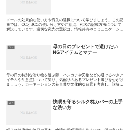
メールの効果的な使い方や宛先の選択について学びましょう。この記
事では、CCとBCCの使い分け方や注意点、宛名の記載方法について
解説しています。適切な宛先の選択は、情報共有やコミュニケーショ
ンの円滑化に役立ちます。さらに、個人情報の保護についても触れ、
メールの送信時に注意すべき点を示しています。この記事を読んで、
メールの送信における失敗やトラブルを未然に防ぎ、より効果的なコ
母の日のプレゼントで避けたい
ミュニケーションを実現しましょう。
コト
NGアイテムとマナー
母の日の特別な贈り物を選ぶ際、ハンカチや刃物などの避けるべきア
イテムや注意点について知り、気配りのあるプレゼント選びを心がけ
ましょう。カーネーションの花言葉や文化的な背景も考慮し、誤解の
ない感謝の気持ちを込めたプレゼントで、母の日をより特別なものに
しませんか。
快眠を守るシルク枕カバーの上手
コト
な洗い方