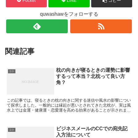
Pocket
LINE
コピー
quwashawをフォローする
関連記事
枕の向きが寝るときの運勢に影響
コト
するって本当？北枕って良い方
角？
この記事では、寝るときの枕の向きに関する迷信や風水の影響につい
て探求しました。一般的には縁起が悪いとされてきた北枕が、実は風
水上では金運・健康運・恋愛運を高める効果があることが示されまし
た。一方で、南枕はいらだちや寝つきの悪さに関連しているとされて
います。さらに、他の方角や寝室環境全体が運気に影響を与えること
が紹介されました。読者は自身の必要とする運気に合わせて、枕の向
ビジネスメールのCCでの宛先記
きやインテリアを工夫することで、より良い寝室環境を整えることが
コト
入方法について
できるでしょう。