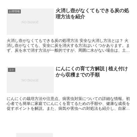
い趣味を模索する方に、釣りの世界を広げる手助けを提供します
火消し壺がなくてもできる炭の処
お得情報
理方法を紹介
火消し壺がなくてもできる炭の処理方法 安全な火消し方法とは？ 火
消し壺がなくても、安全に炭を消火する方法はいくつかあります。ま
ず、炭を水で消す方法が一般的ですが、周囲に水がない場合は、土や
砂を使って炭を覆い、酸素を遮断することも効果的です。...
にんにくの育て方解説 | 植え付け
コト
から収穫までの手順
にんにくの栽培方法や注意点、病害虫対策についての詳細な情報。初
心者でも簡単に家庭でにんにくを育てるための手順や、健康な成長を
促すポイントを解説。また、病気や害虫への対処法も紹介し、自家製
にんにくを楽しむためのアドバイスが満載。家庭栽培の醍醐味や、手
作り料理の美味しさを存分に味わえるコンテンツです。