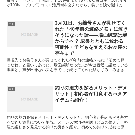
稚園で「ネジ！？」発言！？GW明けのバタバタな毎日を、30代ママ
が100均・プチプラコスメ活用術を交えながら、笑いと涙で綴りま
す。節約しながら子育てを楽しむヒント満載！
3月31日。お義母さんが見せてく
コト
れた「40年前の連絡メモ」に泣き
そうになった話——場面緘黙は親
から子へ？ 成長とともに変わる
可能性・子どもを支えるお友達の
存在まで
帰省先でお義母さんが見せてくれた40年前の連絡メモに「初めて喋
ったね」と書いてあった。場面緘黙だった夫が今は普通に話せている
事実と、声が出せない夫を陰で助け続けてくれた幼なじみ「みきさ
ん」の話。場面緘黙と遺伝的要因・子どもを支えるお友達の存在・親
ができるサポートをまとめました。
釣りの魅力を探るメリット・デメ
コト
リット｜初心者が用意するべきア
イテムも紹介！
釣りの魅力を探るメリット・デメリットと、初心者が揃えるべき基本
的な釣り道具について解説。ストレス解消や生活リズムの整え方、料
理の楽しさを発見する釣りの良さを紹介。初めての釣りを成功に導く
ための必需品やおすすめアイテムもご紹介。アウトドア愛好者や新し