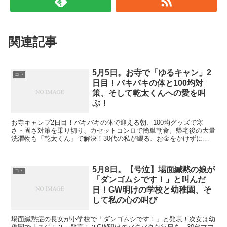
関連記事
5月5日。お寺で「ゆるキャン」2
コト
日目！バキバキの体と100均対
策、そして乾太くんへの愛を叫
ぶ！
お寺キャンプ2日目！バキバキの体で迎える朝、100均グッズで寒
さ・固さ対策を乗り切り、カセットコンロで簡単朝食。帰宅後の大量
洗濯物も「乾太くん」で解決！30代の私が綴る、お金をかけずに楽
しむ子育てライフハック満載ブログです。
5月8日。【号泣】場面緘黙の娘が
コト
「ダンゴムシです！」と叫んだ
日！GW明けの学校と幼稚園、そ
して私の心の叫び
場面緘黙症の長女が小学校で「ダンゴムシです！」と発表！次女は幼