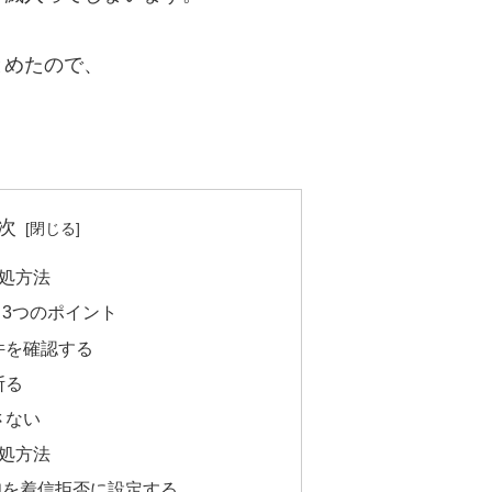
とめたので、
。
次
処方法
3つのポイント
件を確認する
断る
さない
処方法
知を着信拒否に設定する