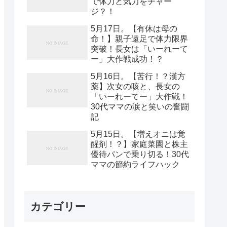
で体力と気力をチャー
ジ？！
5月17日。【有休は母の
命！】親子遠足で体力限界
突破！長女は「いーれーて
ー」大作戦成功！？
5月16日。【苦行！？漢方
薬】次女の咳と、長女の
「いーれーてー」大作戦！
30代ママの涙と笑いの奮闘
記
5月15日。【増えオニは覚
醒剤！？】家庭菜園と株主
優待パンで乗り切る！30代
ママの節約ライフハック
カテゴリー