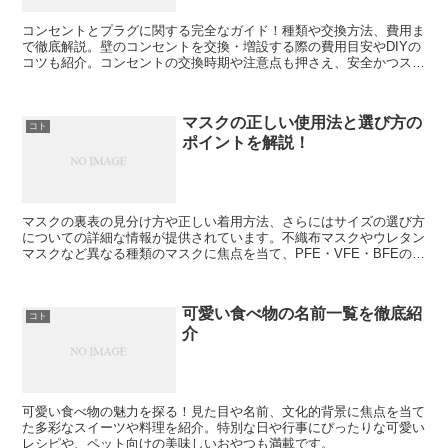
コンセントとプラグに関する完全なガイド！種類や交換方法、費用ま
で徹底解説。壁のコンセントを交換・増設する際の費用目安やDIYの
コツも紹介。コンセントの交換時期や注意点も押さえ、安全かつスマ
ートな電気設備管理を学びましょう！
マスクの正しい使用法と選び方の
コト
ポイントを解説！
マスクの裏表の見分け方や正しい着用方法、さらにはサイズの選び方
についての詳細な情報が提供されています。不織布マスクやウレタン
マスクなど異なる種類のマスクに焦点を当て、PFE・VFE・BFEの意
味や、適切なサイズの測り方についても解説されています。マスクの
効果を最大限に引き出すためには、正確な知識と正しい使い方が欠か
せません。
可愛い食べ物の名前一覧を徹底紹
コト
介
可愛い食べ物の魅力を探る！見た目や名前、文化的背景に焦点を当て
た多彩なスイーツや料理を紹介。特別な日や行事にぴったりな可愛い
レシピや、ペット向けの美味しいおやつも満載です。