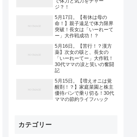
で体力と気力をチャー
ジ？！
5月17日。【有休は母の
命！】親子遠足で体力限界
突破！長女は「いーれーて
ー」大作戦成功！？
5月16日。【苦行！？漢方
薬】次女の咳と、長女の
「いーれーてー」大作戦！
30代ママの涙と笑いの奮闘
記
5月15日。【増えオニは覚
醒剤！？】家庭菜園と株主
優待パンで乗り切る！30代
ママの節約ライフハック
カテゴリー