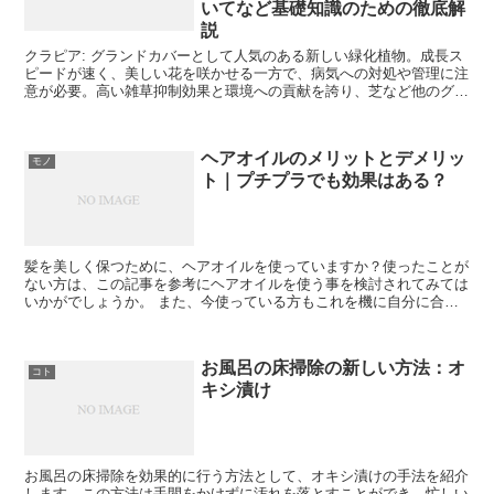
いてなど基礎知識のための徹底解
説
クラピア: グランドカバーとして人気のある新しい緑化植物。成長ス
ピードが速く、美しい花を咲かせる一方で、病気への対処や管理に注
意が必要。高い雑草抑制効果と環境への貢献を誇り、芝など他のグラ
ンドカバープランツとの違い、品種の特徴、メリット・デメリットな
ど、詳細な情報をご紹介します。庭や公共スペースの緑化に興味があ
る方必見のクラピアの特性や最新情報をお伝えします。
ヘアオイルのメリットとデメリッ
モノ
ト｜プチプラでも効果はある？
髪を美しく保つために、ヘアオイルを使っていますか？使ったことが
ない方は、この記事を参考にヘアオイルを使う事を検討されてみては
いかがでしょうか。 また、今使っている方もこれを機に自分に合っ
ているものを使えているか振り返ってみるのはいかがでしょうか。
お風呂の床掃除の新しい方法：オ
コト
キシ漬け
お風呂の床掃除を効果的に行う方法として、オキシ漬けの手法を紹介
します。この方法は手間をかけずに汚れを落とすことができ、忙しい