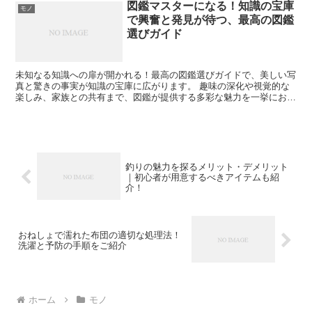
図鑑マスターになる！知識の宝庫
モノ
で興奮と発見が待つ、最高の図鑑
選びガイド
未知なる知識への扉が開かれる！最高の図鑑選びガイドで、美しい写
真と驚きの事実が知識の宝庫に広がります。 趣味の深化や視覚的な
楽しみ、家族との共有まで、図鑑が提供する多彩な魅力を一挙にお届
け。 新しい発見と興奮の世界にご招待します！知識の冒険が始まる
瞬間を共に味わいましょう。
釣りの魅力を探るメリット・デメリット
｜初心者が用意するべきアイテムも紹
介！
おねしょで濡れた布団の適切な処理法！
洗濯と予防の手順をご紹介
ホーム
モノ